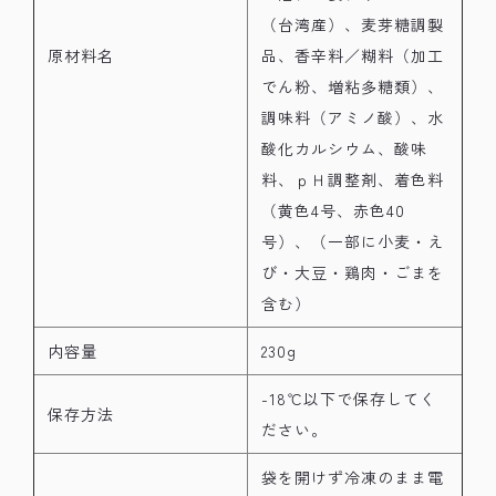
（台湾産）、麦芽糖調製
原材料名
品、香辛料／糊料（加工
でん粉、増粘多糖類）、
調味料（アミノ酸）、水
酸化カルシウム、酸味
料、ｐＨ調整剤、着色料
（黄色4号、赤色40
号）、（一部に小麦・え
び・大豆・鶏肉・ごまを
含む）
内容量
230g
-18℃以下で保存してく
保存方法
ださい。
袋を開けず冷凍のまま電