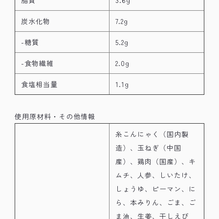
脂質
3.6g
炭水化物
7.2g
-糖質
5.2g
-食物繊維
2.0g
食塩相当量
1.1g
使用原材料・その他情報
糸こんにゃく（国内製
造）、玉ねぎ（中国
産）、鶏肉（国産）、キ
ムチ、人参、しいたけ、
しょうゆ、ピーマン、に
ら、本みりん、ごま、ご
ま油、生姜、干しえび