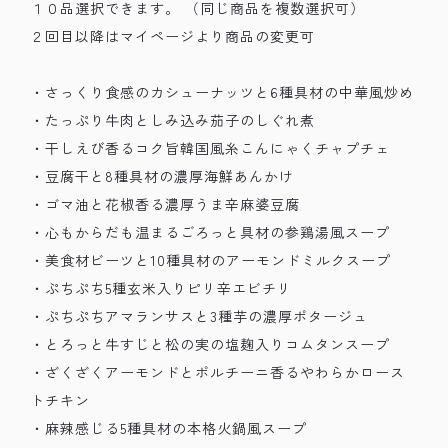
１０品選択できます。 （同じ商品を複数選択可）
２回目以降はマイページより商品の変更可
・さっくり食感のカシューナッツと6種具材の中華風炒め
・たっぷり牛肉としみ込み茄子のしぐれ煮
・干しえび香るコク旨韓国風糸こんにゃくチャプチェ
・豆腐干と8種具材の濃厚海鮮あんかけ
・ゴマ油と花椒香る濃厚うま辛麻婆豆腐
・心もからだも温まるごろっと具材の参鶏湯風スープ
・美食材ビーツと10種具材のアーモンドミルクスープ
・ぷちぷち5種玄米入りピリ辛エビチリ
・ぷちぷちアマランサスと3種芋の濃厚ポタージュ
・とろっと牛すじと松の実の塩麹入りコムタンスープ
・ざくざくアーモンドとポルチーニ香るやわらかロース
トチキン
・麻辣感じる5種具材の本格火鍋風スープ