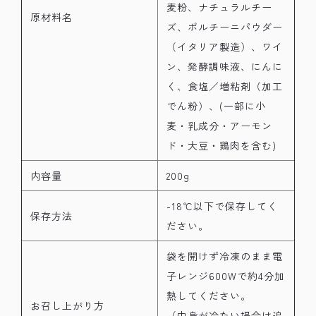
麦粉、ナチュラルチー
原材料名
ズ、ポルチーニパウダー
（イタリア製造）、ワイ
ン、発酵調味液、にんに
く、食塩／増粘剤（加工
でん粉）、(一部に小
麦・乳成分・アーモン
ド・大豆・鶏肉を含む)
内容量
200g
-18℃以下で保存してく
保存方法
ださい。
袋を開けず冷凍のまま電
子レンジ600Wで約4分加
熱してください。
お召し上がり方
（中身が冷たい場合は追