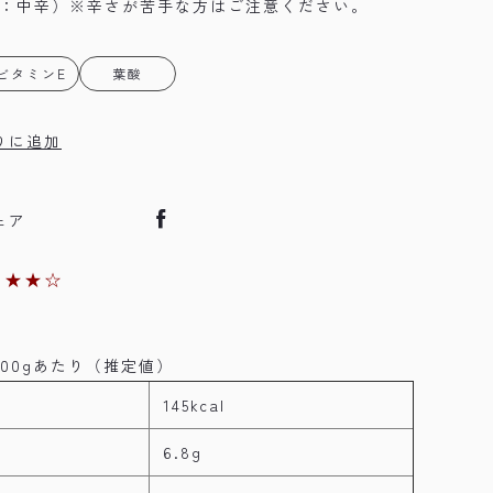
2：中辛）※辛さが苦手な方はご注意ください。
ビタミンE
葉酸
りに追加
ェア
：
★★☆
00gあたり（推定値）
145kcal
6.8g