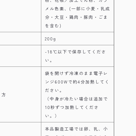
粉、花椒／加工でん粉、カラ
メル色素、(一部に小麦・乳成
分・大豆・鶏肉・豚肉・ごま
を含む)
200g
-18℃以下で保存してくださ
い。
袋を開けず冷凍のまま電子レ
ンジ600Wで約4分加熱してく
ださい。
り方
（中身が冷たい場合は追加で
10秒ずつ加熱してくださ
い。）
本品製造工場では卵、乳、小