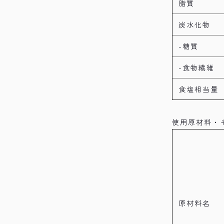
脂質
炭水化物
-糖質
-食物繊維
食塩相当量
使用原材料・
原材料名