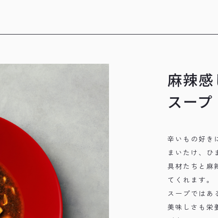
麻辣感
スープ
辛いもの好き
まいたけ、ひ
具材たちと麻
てくれます。
スープではあ
美味しさも栄