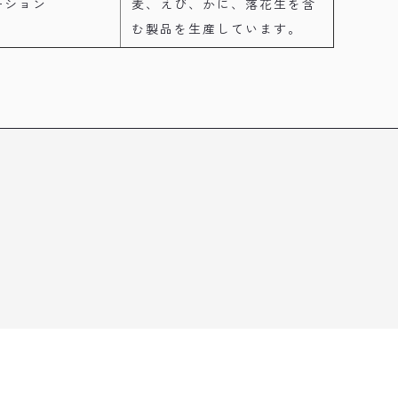
ーション
麦、えび、かに、落花生を含
む製品を生産しています。