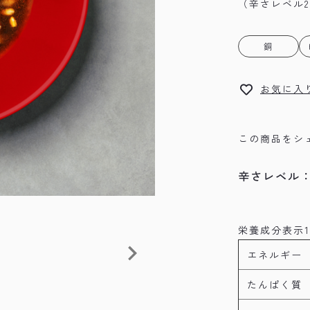
（辛さレベル
銅
お気に入
この商品をシ
辛さレベル
栄養成分表示1
エネルギー
たんぱく質