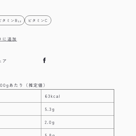
ビタミンB₁₂
ビタミンC
りに追加
ェア
00gあたり（推定値）
63kcal
5.3g
2.0g
5.8g