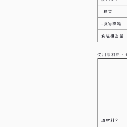
-糖質
-食物繊維
食塩相当量
使用原材料・
原材料名