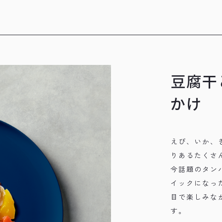
豆腐干
かけ
えび、いか、
りあるたくさ
今話題のタン
イックになっ
目で楽しみな
す。