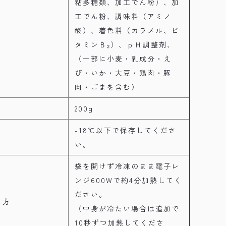
粘多糖類、加工でん粉）、加
工でん粉、調味料（アミノ
酸）、着色料（カラメル、ビ
タミンＢ₂）、ｐＨ調整剤、
（一部に小麦・乳成分・え
び・いか・大豆・鶏肉・豚
肉・ごまを含む）
200g
-18℃以下で保存してくださ
い。
袋を開けず冷凍のまま電子レ
ンジ600Wで約4分加熱してく
ださい。
り方
（中身が冷たい場合は追加で
10秒ずつ加熱してくださ