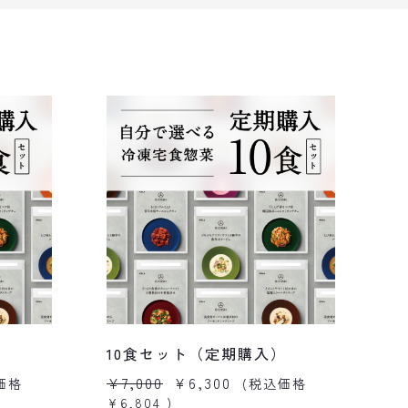
10食セット（定期購入）
1
¥7,000
¥6,300
¥
価格
(税込価格
¥6,804
)
¥9