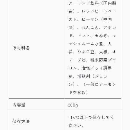
アーモンド飲料（国内製
造）、レッドビートペー
スト、ピーマン（中国
産）、れんこん、アボカ
ド、トマト、玉ねぎ、マ
ッシュルーム水煮、人
原材料名
参、ひよこ豆、大根、オ
リーブ油、粉末野菜ブイ
ヨン、食塩／ｐＨ調整
剤、増粘剤（ジェラ
ン）、（一部にアーモン
ドを含む）
内容量
200g
-18℃以下で保存してく
保存方法
ださい。